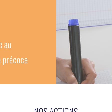
e au
te précoce
NOS ACTIONS