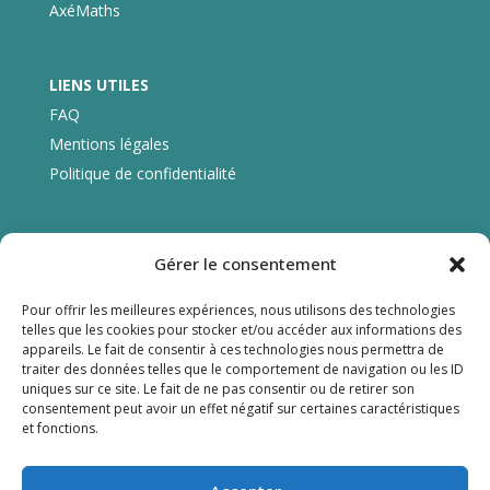
AxéMaths
LIENS UTILES
FAQ
Mentions légales
Politique de confidentialité
CONTACT
Gérer le consentement
59, rue La Boétie
75008 Paris
Pour offrir les meilleures expériences, nous utilisons des technologies
telles que les cookies pour stocker et/ou accéder aux informations des
01 53 89 05 66
appareils. Le fait de consentir à ces technologies nous permettra de
contact@agirpourlecole.org
traiter des données telles que le comportement de navigation ou les ID
uniques sur ce site. Le fait de ne pas consentir ou de retirer son
consentement peut avoir un effet négatif sur certaines caractéristiques
et fonctions.