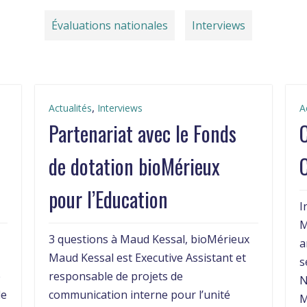
Évaluations nationales
Interviews
,
Actualités
Interviews
A
Partenariat avec le Fonds
de dotation bioMérieux
C
pour l’Education
I
M
3 questions à Maud Kessal, bioMérieux
a
Maud Kessal est Executive Assistant et
s
e
responsable de projets de
N
de
communication interne pour l’unité
M