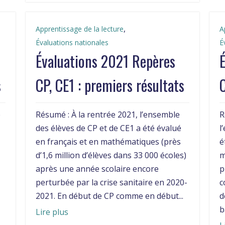
,
Apprentissage de la lecture
A
Évaluations nationales
É
Évaluations 2021 Repères
s
CP, CE1 : premiers résultats
C
e
Résumé : À la rentrée 2021, l’ensemble
R
des élèves de CP et de CE1 a été évalué
l
en français et en mathématiques (près
é
d’1,6 million d’élèves dans 33 000 écoles)
m
après une année scolaire encore
p
perturbée par la crise sanitaire en 2020-
c
2021. En début de CP comme en début...
d
b
Lire plus