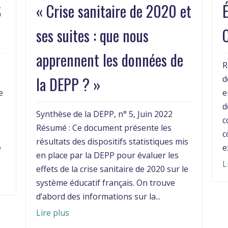
S
« Crise sanitaire de 2020 et
ses suites : que nous
C
apprennent les données de
S
R
la DEPP ? »
d
e
e
t
d
Synthèse de la DEPP, n° 5, Juin 2022
c
Résumé : Ce document présente les
c
résultats des dispositifs statistiques mis
e
e
en place par la DEPP pour évaluer les
L
effets de la crise sanitaire de 2020 sur le
système éducatif français. On trouve
d’abord des informations sur la...
Lire plus