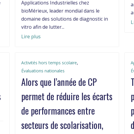
e
Applications Industrielles chez
a
bioMérieux, leader mondial dans le
au
domaine des solutions de diagnostic in
L
vitro afin de lutter...
Lire plus
,
Activités hors temps scolaire
A
Évaluations nationales
É
Alors que l’année de CP
T
s
permet de réduire les écarts
p
de performances entre
p
secteurs de scolarisation,