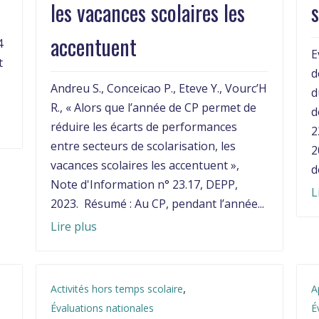
les vacances scolaires les
s
accentuent
4
E
t
d
Andreu S., Conceicao P., Eteve Y., Vourc’H
d
R., « Alors que l’année de CP permet de
d
réduire les écarts de performances
2
entre secteurs de scolarisation, les
2
vacances scolaires les accentuent »,
d
Note d'Information n° 23.17, DEPP,
L
2023. Résumé : Au CP, pendant l’année...
Lire plus
,
Activités hors temps scolaire
A
Évaluations nationales
É